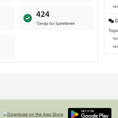
Mo
424
C
'Cevap bu' İşaretlenen
Topl
Ke
Mo