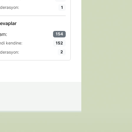
derasyon:
1
evaplar
am:
154
ndi kendine:
152
derasyon:
2