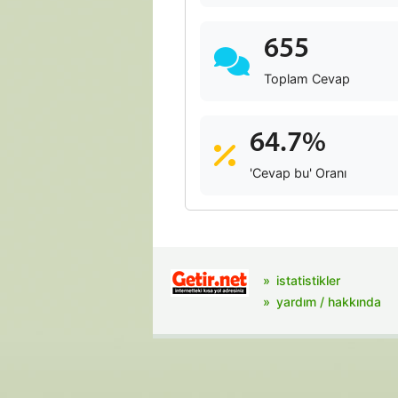
655
Toplam Cevap
64.7%
'Cevap bu' Oranı
istatistikler
yardım / hakkında