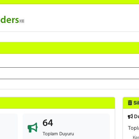
nders
Sil
Du
64
Topl
Toplam Duyuru
Ke