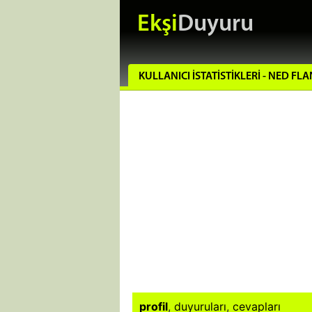
Ekşi
Duyuru
KULLANICI İSTATISTIKLERI - NED FL
profil
,
duyuruları
,
cevapları