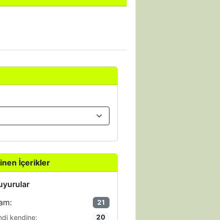
inen İçerikler
yurular
am:
21
ndi kendine:
20