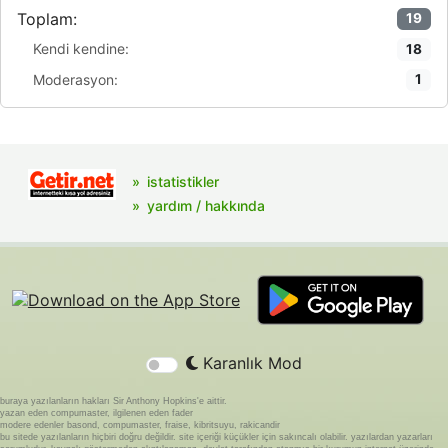
Toplam:
19
Kendi kendine:
18
Moderasyon:
1
istatistikler
yardım / hakkında
Karanlık Mod
buraya yazılanların hakları Sir Anthony Hopkins'e aittir.
yazan eden compumaster, ilgilenen eden fader
modere edenler basond, compumaster, fraise, kibritsuyu, rakicandir
bu sitede yazılanların hiçbiri doğru değildir. site içeriği küçükler için sakıncalı olabilir. yazılardan yazarları