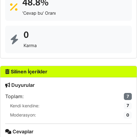
48.8%
'Cevap bu' Oranı
0
Karma
Silinen İçerikler
Duyurular
Toplam:
7
Kendi kendine:
7
Moderasyon:
0
Cevaplar