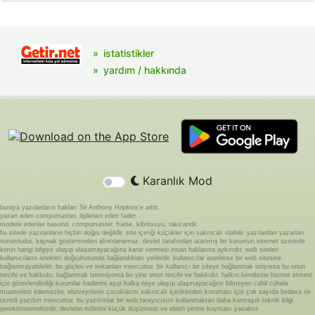
istatistikler
yardım / hakkında
Karanlık Mod
buraya yazılanların hakları Sir Anthony Hopkins'e aittir.
yazan eden compumaster, ilgilenen eden fader
modere edenler basond, compumaster, fraise, kibritsuyu, rakicandir
bu sitede yazılanların hiçbiri doğru değildir. site içeriği küçükler için sakıncalı olabilir. yazılardan yazarları
sorumludur. kaynak göstermeden alıntılanamaz. devlet tarafından atanmış bir kurumun internet üzerinde
kimin hangi bilgiye ulaşıp ulaşamayacağına karar vermesi insan haklarına aykırıdır. web siteleri
kullanıcıların istekleri doğrultusunda bağlandıkları yerlerdir. kullanıcılar isterlerse bir web sitesine
bağlanmayabilirler. bu güçleri ve imkanları mevcuttur. bir kullanıcı bir siteye bağlanmak istiyorsa bu onun
tercihi ve hakkıdır. bağlanmak istemiyorsa bu yine onun tercihi ve hakkıdır. halkın kendisine hizmet etmesi
için görevlendirdiği kurumlar hadlerini aşıp halka neye ulaşıp ulaşmayacağını bilmeyen cahil cühela
muamelesi edemezler. ebeveynlerin çocuklarını sakıncalı içeriklerden koruması için çok sayıda bedava ve
ücretli yazılım mevcuttur. bu yazılımlar bir web tarayıcısını kullanmaktan daha karmaşık teknik bilgi
gerektirmemektedir. devletin milletini küçük düşürmesi ve ebleh yerine koyması yasaktır.