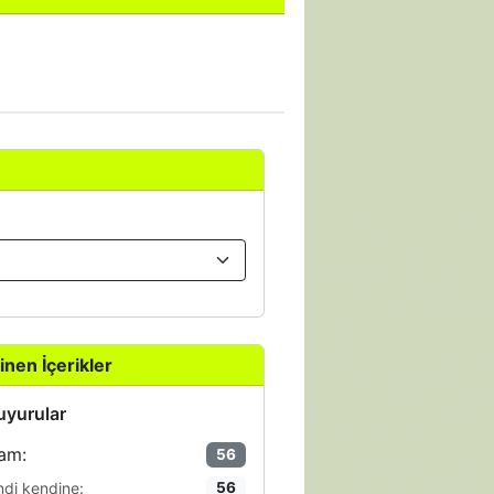
inen İçerikler
yurular
am:
56
ndi kendine:
56