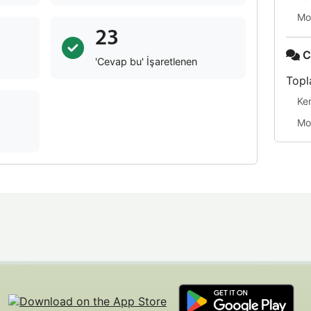
Mo
23
C
'Cevap bu' İşaretlenen
Topl
Ke
Mo