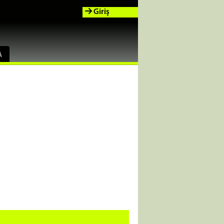
Giriş
A