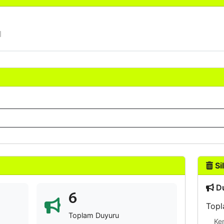
Sil
Du
6
Topl
Toplam Duyuru
Ke