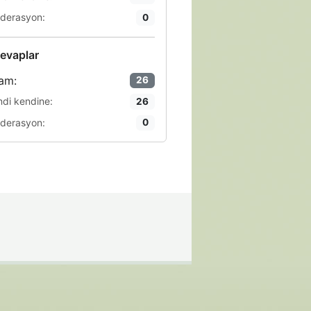
derasyon:
0
evaplar
am:
26
ndi kendine:
26
derasyon:
0