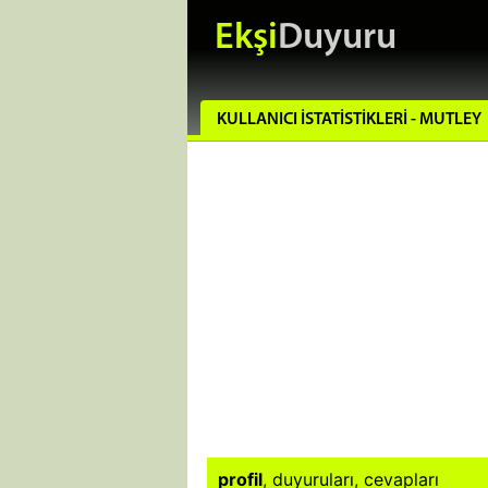
Ekşi
Duyuru
KULLANICI İSTATISTIKLERI - MUTLEY
profil
,
duyuruları
,
cevapları