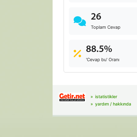
26
Toplam Cevap
88.5%
'Cevap bu' Oranı
istatistikler
yardım / hakkında