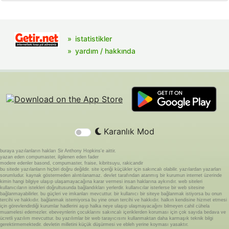
istatistikler
yardım / hakkında
Karanlık Mod
buraya yazılanların hakları Sir Anthony Hopkins'e aittir.
yazan eden compumaster, ilgilenen eden fader
modere edenler basond, compumaster, fraise, kibritsuyu, rakicandir
bu sitede yazılanların hiçbiri doğru değildir. site içeriği küçükler için sakıncalı olabilir. yazılardan yazarları
sorumludur. kaynak göstermeden alıntılanamaz. devlet tarafından atanmış bir kurumun internet üzerinde
kimin hangi bilgiye ulaşıp ulaşamayacağına karar vermesi insan haklarına aykırıdır. web siteleri
kullanıcıların istekleri doğrultusunda bağlandıkları yerlerdir. kullanıcılar isterlerse bir web sitesine
bağlanmayabilirler. bu güçleri ve imkanları mevcuttur. bir kullanıcı bir siteye bağlanmak istiyorsa bu onun
tercihi ve hakkıdır. bağlanmak istemiyorsa bu yine onun tercihi ve hakkıdır. halkın kendisine hizmet etmesi
için görevlendirdiği kurumlar hadlerini aşıp halka neye ulaşıp ulaşmayacağını bilmeyen cahil cühela
muamelesi edemezler. ebeveynlerin çocuklarını sakıncalı içeriklerden koruması için çok sayıda bedava ve
ücretli yazılım mevcuttur. bu yazılımlar bir web tarayıcısını kullanmaktan daha karmaşık teknik bilgi
gerektirmemektedir. devletin milletini küçük düşürmesi ve ebleh yerine koyması yasaktır.