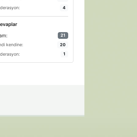
derasyon:
4
evaplar
am:
21
ndi kendine:
20
derasyon:
1