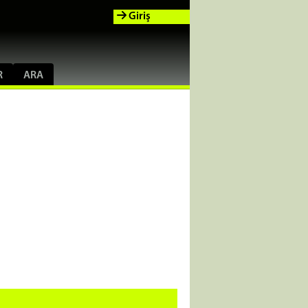
Giriş
R
ARA