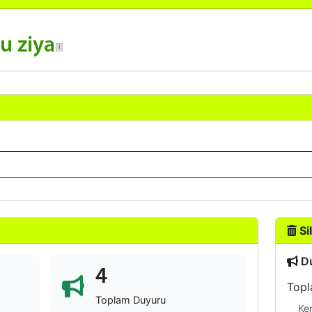
u ziya
Sil
Du
4
Topl
Toplam Duyuru
Ke