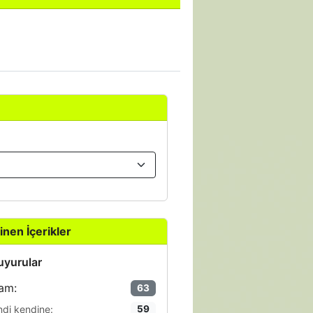
inen İçerikler
yurular
am:
63
ndi kendine:
59