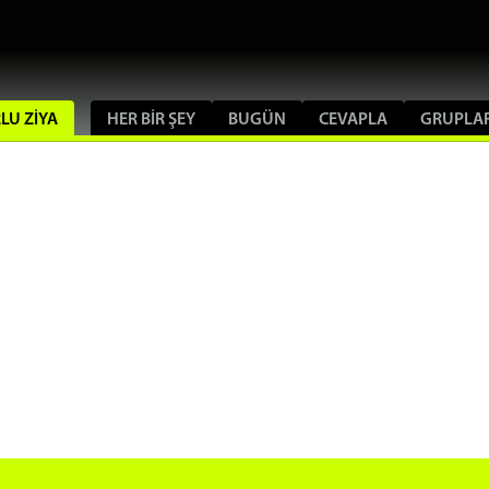
RLU ZIYA
HER BIR ŞEY
BUGÜN
CEVAPLA
GRUPLA