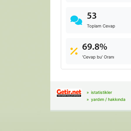
53
Toplam Cevap
69.8%
'Cevap bu' Oranı
istatistikler
yardım / hakkında