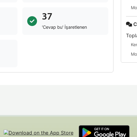
Mo
37
C
'Cevap bu' İşaretlenen
Topl
Ke
Mo