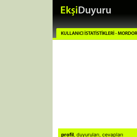
Ekşi
Duyuru
KULLANICI İSTATISTIKLERI - MORDO
profil
,
duyuruları
,
cevapları