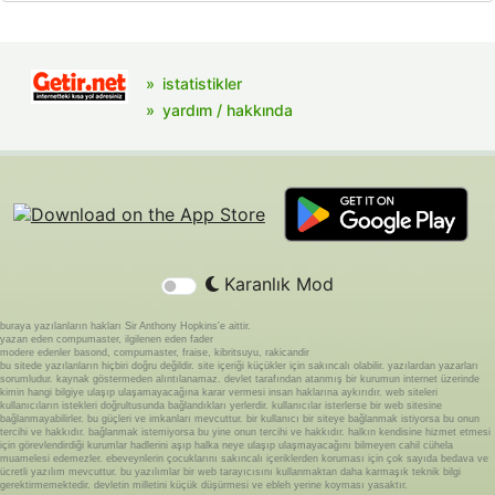
istatistikler
yardım / hakkında
Karanlık Mod
buraya yazılanların hakları Sir Anthony Hopkins'e aittir.
yazan eden compumaster, ilgilenen eden fader
modere edenler basond, compumaster, fraise, kibritsuyu, rakicandir
bu sitede yazılanların hiçbiri doğru değildir. site içeriği küçükler için sakıncalı olabilir. yazılardan yazarları
sorumludur. kaynak göstermeden alıntılanamaz. devlet tarafından atanmış bir kurumun internet üzerinde
kimin hangi bilgiye ulaşıp ulaşamayacağına karar vermesi insan haklarına aykırıdır. web siteleri
kullanıcıların istekleri doğrultusunda bağlandıkları yerlerdir. kullanıcılar isterlerse bir web sitesine
bağlanmayabilirler. bu güçleri ve imkanları mevcuttur. bir kullanıcı bir siteye bağlanmak istiyorsa bu onun
tercihi ve hakkıdır. bağlanmak istemiyorsa bu yine onun tercihi ve hakkıdır. halkın kendisine hizmet etmesi
için görevlendirdiği kurumlar hadlerini aşıp halka neye ulaşıp ulaşmayacağını bilmeyen cahil cühela
muamelesi edemezler. ebeveynlerin çocuklarını sakıncalı içeriklerden koruması için çok sayıda bedava ve
ücretli yazılım mevcuttur. bu yazılımlar bir web tarayıcısını kullanmaktan daha karmaşık teknik bilgi
gerektirmemektedir. devletin milletini küçük düşürmesi ve ebleh yerine koyması yasaktır.