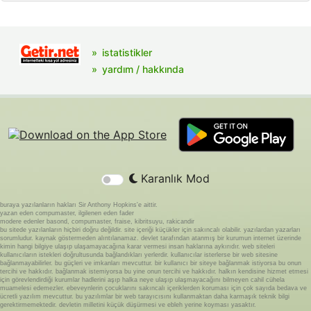
istatistikler
yardım / hakkında
Karanlık Mod
buraya yazılanların hakları Sir Anthony Hopkins'e aittir.
yazan eden compumaster, ilgilenen eden fader
modere edenler basond, compumaster, fraise, kibritsuyu, rakicandir
bu sitede yazılanların hiçbiri doğru değildir. site içeriği küçükler için sakıncalı olabilir. yazılardan yazarları
sorumludur. kaynak göstermeden alıntılanamaz. devlet tarafından atanmış bir kurumun internet üzerinde
kimin hangi bilgiye ulaşıp ulaşamayacağına karar vermesi insan haklarına aykırıdır. web siteleri
kullanıcıların istekleri doğrultusunda bağlandıkları yerlerdir. kullanıcılar isterlerse bir web sitesine
bağlanmayabilirler. bu güçleri ve imkanları mevcuttur. bir kullanıcı bir siteye bağlanmak istiyorsa bu onun
tercihi ve hakkıdır. bağlanmak istemiyorsa bu yine onun tercihi ve hakkıdır. halkın kendisine hizmet etmesi
için görevlendirdiği kurumlar hadlerini aşıp halka neye ulaşıp ulaşmayacağını bilmeyen cahil cühela
muamelesi edemezler. ebeveynlerin çocuklarını sakıncalı içeriklerden koruması için çok sayıda bedava ve
ücretli yazılım mevcuttur. bu yazılımlar bir web tarayıcısını kullanmaktan daha karmaşık teknik bilgi
gerektirmemektedir. devletin milletini küçük düşürmesi ve ebleh yerine koyması yasaktır.