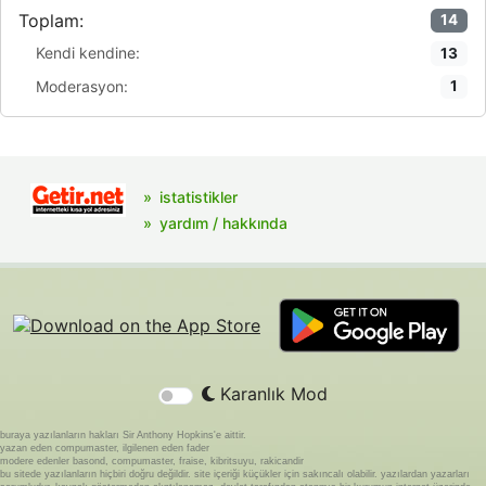
Toplam:
14
Kendi kendine:
13
Moderasyon:
1
istatistikler
yardım / hakkında
Karanlık Mod
buraya yazılanların hakları Sir Anthony Hopkins'e aittir.
yazan eden compumaster, ilgilenen eden fader
modere edenler basond, compumaster, fraise, kibritsuyu, rakicandir
bu sitede yazılanların hiçbiri doğru değildir. site içeriği küçükler için sakıncalı olabilir. yazılardan yazarları