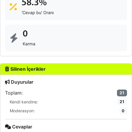
58.3%
'Cevap bu' Oranı
0
Karma
Silinen İçerikler
Duyurular
Toplam:
21
Kendi kendine:
21
Moderasyon:
0
Cevaplar