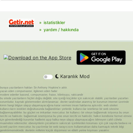
istatistikler
yardım / hakkında
Karanlık Mod
buraya yazılanların hakları Sir Anthony Hopkins'e aittir.
yazan eden compumaster, ilgilenen eden fader
modere edenler basond, compumaster, fraise, kibritsuyu, rakicandir
bu sitede yazılanların hiçbiri doğru değildir. site içeriği küçükler için sakıncalı olabilir. yazılardan yazarları
sorumludur. kaynak göstermeden alıntılanamaz. devlet tarafından atanmış bir kurumun internet üzerinde
kimin hangi bilgiye ulaşıp ulaşamayacağına karar vermesi insan haklarına aykırıdır. web siteleri
kullanıcıların istekleri doğrultusunda bağlandıkları yerlerdir. kullanıcılar isterlerse bir web sitesine
bağlanmayabilirler. bu güçleri ve imkanları mevcuttur. bir kullanıcı bir siteye bağlanmak istiyorsa bu onun
tercihi ve hakkıdır. bağlanmak istemiyorsa bu yine onun tercihi ve hakkıdır. halkın kendisine hizmet etmesi
için görevlendirdiği kurumlar hadlerini aşıp halka neye ulaşıp ulaşmayacağını bilmeyen cahil cühela
muamelesi edemezler. ebeveynlerin çocuklarını sakıncalı içeriklerden koruması için çok sayıda bedava ve
ücretli yazılım mevcuttur. bu yazılımlar bir web tarayıcısını kullanmaktan daha karmaşık teknik bilgi
gerektirmemektedir. devletin milletini küçük düşürmesi ve ebleh yerine koyması yasaktır.