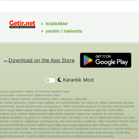
istatistikler
yardım / hakkında
Karanlık Mod
buraya yazılanların hakları Sir Anthony Hopkins'e aittir.
yazan eden compumaster, ilgilenen eden fader
modere edenler basond, compumaster, fraise, kibritsuyu, rakicandir
bu sitede yazılanların hiçbiri doğru değildir. site içeriği küçükler için sakıncalı olabilir. yazılardan yazarları
sorumludur. kaynak göstermeden alıntılanamaz. devlet tarafından atanmış bir kurumun internet üzerinde
kimin hangi bilgiye ulaşıp ulaşamayacağına karar vermesi insan haklarına aykırıdır. web siteleri
kullanıcıların istekleri doğrultusunda bağlandıkları yerlerdir. kullanıcılar isterlerse bir web sitesine
bağlanmayabilirler. bu güçleri ve imkanları mevcuttur. bir kullanıcı bir siteye bağlanmak istiyorsa bu onun
tercihi ve hakkıdır. bağlanmak istemiyorsa bu yine onun tercihi ve hakkıdır. halkın kendisine hizmet etmesi
için görevlendirdiği kurumlar hadlerini aşıp halka neye ulaşıp ulaşmayacağını bilmeyen cahil cühela
muamelesi edemezler. ebeveynlerin çocuklarını sakıncalı içeriklerden koruması için çok sayıda bedava ve
ücretli yazılım mevcuttur. bu yazılımlar bir web tarayıcısını kullanmaktan daha karmaşık teknik bilgi
gerektirmemektedir. devletin milletini küçük düşürmesi ve ebleh yerine koyması yasaktır.