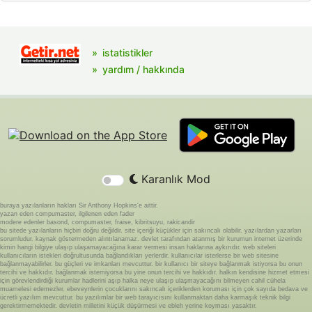
istatistikler
yardım / hakkında
Karanlık Mod
buraya yazılanların hakları Sir Anthony Hopkins'e aittir.
yazan eden compumaster, ilgilenen eden fader
modere edenler basond, compumaster, fraise, kibritsuyu, rakicandir
bu sitede yazılanların hiçbiri doğru değildir. site içeriği küçükler için sakıncalı olabilir. yazılardan yazarları
sorumludur. kaynak göstermeden alıntılanamaz. devlet tarafından atanmış bir kurumun internet üzerinde
kimin hangi bilgiye ulaşıp ulaşamayacağına karar vermesi insan haklarına aykırıdır. web siteleri
kullanıcıların istekleri doğrultusunda bağlandıkları yerlerdir. kullanıcılar isterlerse bir web sitesine
bağlanmayabilirler. bu güçleri ve imkanları mevcuttur. bir kullanıcı bir siteye bağlanmak istiyorsa bu onun
tercihi ve hakkıdır. bağlanmak istemiyorsa bu yine onun tercihi ve hakkıdır. halkın kendisine hizmet etmesi
için görevlendirdiği kurumlar hadlerini aşıp halka neye ulaşıp ulaşmayacağını bilmeyen cahil cühela
muamelesi edemezler. ebeveynlerin çocuklarını sakıncalı içeriklerden koruması için çok sayıda bedava ve
ücretli yazılım mevcuttur. bu yazılımlar bir web tarayıcısını kullanmaktan daha karmaşık teknik bilgi
gerektirmemektedir. devletin milletini küçük düşürmesi ve ebleh yerine koyması yasaktır.