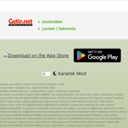
istatistikler
yardım / hakkında
Karanlık Mod
buraya yazılanların hakları Sir Anthony Hopkins'e aittir.
yazan eden compumaster, ilgilenen eden fader
modere edenler basond, compumaster, fraise, kibritsuyu, rakicandir
bu sitede yazılanların hiçbiri doğru değildir. site içeriği küçükler için sakıncalı olabilir. yazılardan yazarları
sorumludur. kaynak göstermeden alıntılanamaz. devlet tarafından atanmış bir kurumun internet üzerinde
kimin hangi bilgiye ulaşıp ulaşamayacağına karar vermesi insan haklarına aykırıdır. web siteleri
kullanıcıların istekleri doğrultusunda bağlandıkları yerlerdir. kullanıcılar isterlerse bir web sitesine
bağlanmayabilirler. bu güçleri ve imkanları mevcuttur. bir kullanıcı bir siteye bağlanmak istiyorsa bu onun
tercihi ve hakkıdır. bağlanmak istemiyorsa bu yine onun tercihi ve hakkıdır. halkın kendisine hizmet etmesi
için görevlendirdiği kurumlar hadlerini aşıp halka neye ulaşıp ulaşmayacağını bilmeyen cahil cühela
muamelesi edemezler. ebeveynlerin çocuklarını sakıncalı içeriklerden koruması için çok sayıda bedava ve
ücretli yazılım mevcuttur. bu yazılımlar bir web tarayıcısını kullanmaktan daha karmaşık teknik bilgi
gerektirmemektedir. devletin milletini küçük düşürmesi ve ebleh yerine koyması yasaktır.