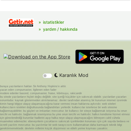
istatistikler
yardım / hakkında
Karanlık Mod
buraya yazılanların hakları Sir Anthony Hopkins'e aittir.
yazan eden compumaster, ilgilenen eden fader
modere edenler basond, compumaster, fraise, kibritsuyu, rakicandir
bu sitede yazılanların hiçbiri doğru değildir. site içeriği küçükler için sakıncalı olabilir. yazılardan yazarları
sorumludur. kaynak göstermeden alıntılanamaz. devlet tarafından atanmış bir kurumun internet üzerinde
kimin hangi bilgiye ulaşıp ulaşamayacağına karar vermesi insan haklarına aykırıdır. web siteleri
kullanıcıların istekleri doğrultusunda bağlandıkları yerlerdir. kullanıcılar isterlerse bir web sitesine
bağlanmayabilirler. bu güçleri ve imkanları mevcuttur. bir kullanıcı bir siteye bağlanmak istiyorsa bu onun
tercihi ve hakkıdır. bağlanmak istemiyorsa bu yine onun tercihi ve hakkıdır. halkın kendisine hizmet etmesi
için görevlendirdiği kurumlar hadlerini aşıp halka neye ulaşıp ulaşmayacağını bilmeyen cahil cühela
muamelesi edemezler. ebeveynlerin çocuklarını sakıncalı içeriklerden koruması için çok sayıda bedava ve
ücretli yazılım mevcuttur. bu yazılımlar bir web tarayıcısını kullanmaktan daha karmaşık teknik bilgi
gerektirmemektedir. devletin milletini küçük düşürmesi ve ebleh yerine koyması yasaktır.