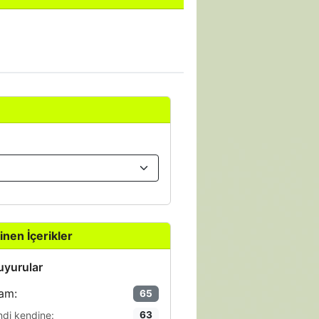
inen İçerikler
yurular
am:
65
ndi kendine:
63