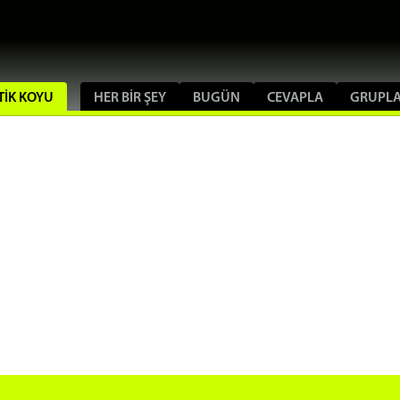
TIK KOYU
HER BIR ŞEY
BUGÜN
CEVAPLA
GRUPL