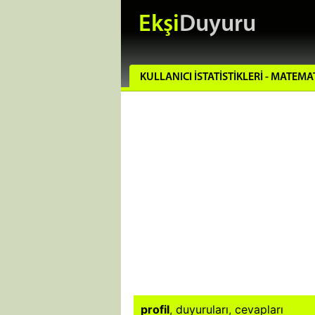
Ekşi
Duyuru
KULLANICI İSTATISTIKLERI - MATEMA
profil
,
duyuruları
,
cevapları