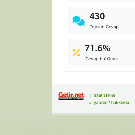
430
Toplam Cevap
71.6%
'Cevap bu' Oranı
istatistikler
yardım / hakkında