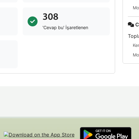
Mo
308
C
'Cevap bu' İşaretlenen
Topl
Ke
Mo