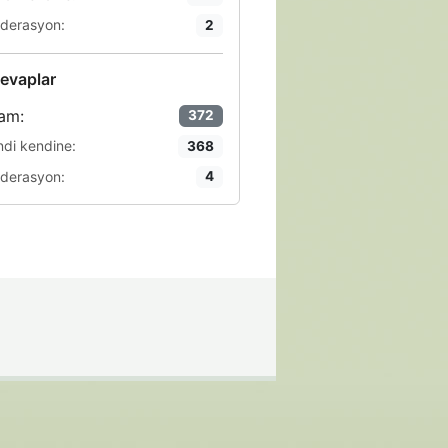
derasyon:
2
evaplar
am:
372
ndi kendine:
368
derasyon:
4