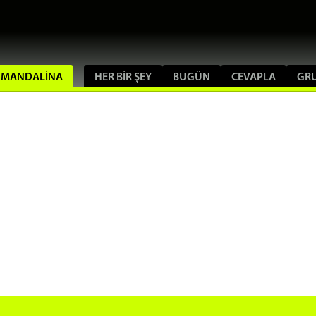
EL MANDALINA
HER BIR ŞEY
BUGÜN
CEVAPLA
GR