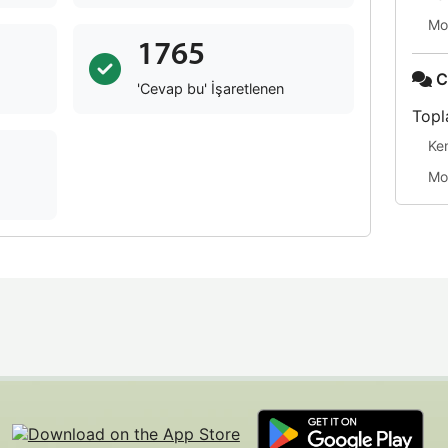
Mo
1765
C
'Cevap bu' İşaretlenen
Topl
Ke
Mo