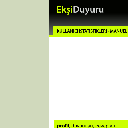
Ekşi
Duyuru
KULLANICI İSTATISTIKLERI - MANU
profil
,
duyuruları
,
cevapları