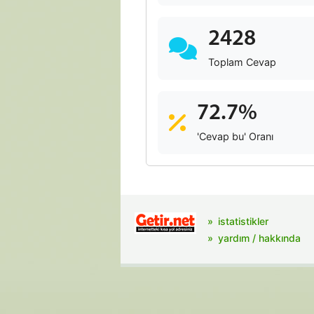
2428
Toplam Cevap
72.7%
'Cevap bu' Oranı
istatistikler
yardım / hakkında