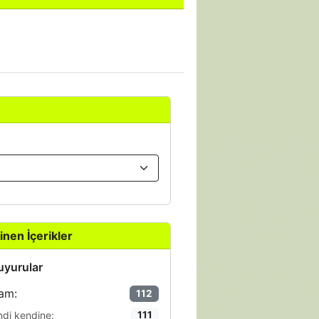
inen İçerikler
yurular
am:
112
ndi kendine:
111