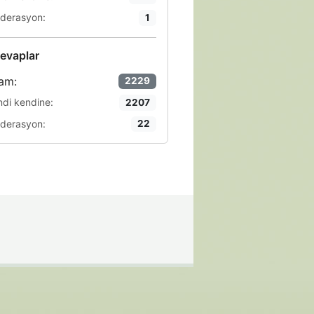
derasyon:
1
evaplar
am:
2229
ndi kendine:
2207
derasyon:
22