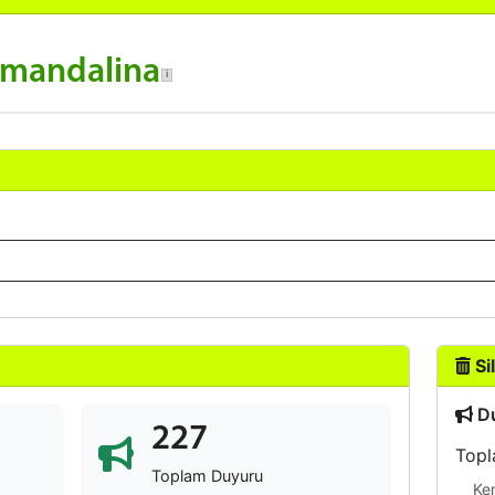
 mandalina
Sil
Du
227
Topl
Toplam Duyuru
Ke