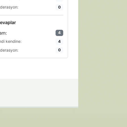
derasyon:
0
evaplar
am:
4
ndi kendine:
4
derasyon:
0