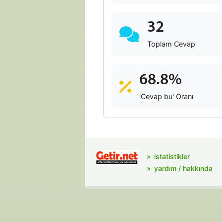
32
Toplam Cevap
68.8%
'Cevap bu' Oranı
istatistikler
yardım / hakkında