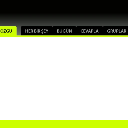
CGOZGU
HER BIR ŞEY
BUGÜN
CEVAPLA
GRUPLAR