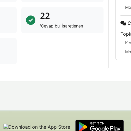
Mo
22
C
'Cevap bu' İşaretlenen
Topl
Ke
Mo