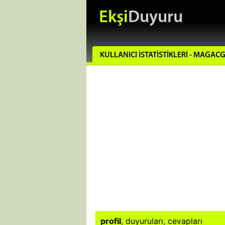
Ekşi
Duyuru
KULLANICI İSTATISTIKLERI - MAGA
profil
,
duyuruları
,
cevapları