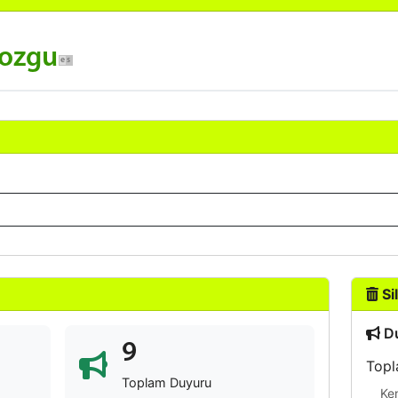
gozgu
Sil
Du
9
Topl
Toplam Duyuru
Ke