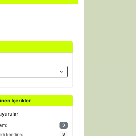
inen İçerikler
yurular
am:
3
ndi kendine:
3