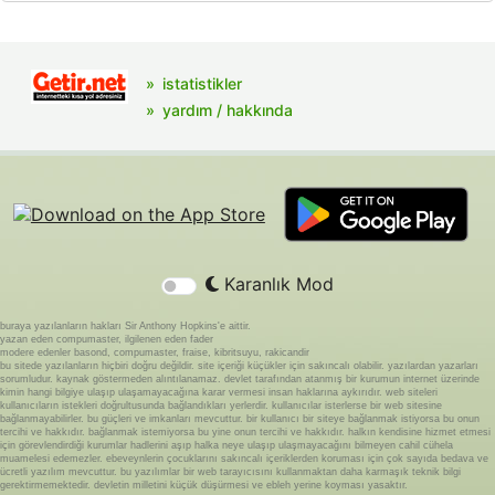
istatistikler
yardım / hakkında
Karanlık Mod
buraya yazılanların hakları Sir Anthony Hopkins'e aittir.
yazan eden compumaster, ilgilenen eden fader
modere edenler basond, compumaster, fraise, kibritsuyu, rakicandir
bu sitede yazılanların hiçbiri doğru değildir. site içeriği küçükler için sakıncalı olabilir. yazılardan yazarları
sorumludur. kaynak göstermeden alıntılanamaz. devlet tarafından atanmış bir kurumun internet üzerinde
kimin hangi bilgiye ulaşıp ulaşamayacağına karar vermesi insan haklarına aykırıdır. web siteleri
kullanıcıların istekleri doğrultusunda bağlandıkları yerlerdir. kullanıcılar isterlerse bir web sitesine
bağlanmayabilirler. bu güçleri ve imkanları mevcuttur. bir kullanıcı bir siteye bağlanmak istiyorsa bu onun
tercihi ve hakkıdır. bağlanmak istemiyorsa bu yine onun tercihi ve hakkıdır. halkın kendisine hizmet etmesi
için görevlendirdiği kurumlar hadlerini aşıp halka neye ulaşıp ulaşmayacağını bilmeyen cahil cühela
muamelesi edemezler. ebeveynlerin çocuklarını sakıncalı içeriklerden koruması için çok sayıda bedava ve
ücretli yazılım mevcuttur. bu yazılımlar bir web tarayıcısını kullanmaktan daha karmaşık teknik bilgi
gerektirmemektedir. devletin milletini küçük düşürmesi ve ebleh yerine koyması yasaktır.