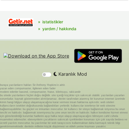
istatistikler
yardım / hakkında
Karanlık Mod
buraya yazılanların hakları Sir Anthony Hopkins'e aittir.
yazan eden compumaster, ilgilenen eden fader
modere edenler basond, compumaster, fraise, kibritsuyu, rakicandir
bu sitede yazılanların hiçbiri doğru değildir. site içeriği küçükler için sakıncalı olabilir. yazılardan yazarları
sorumludur. kaynak göstermeden alıntılanamaz. devlet tarafından atanmış bir kurumun internet üzerinde
kimin hangi bilgiye ulaşıp ulaşamayacağına karar vermesi insan haklarına aykırıdır. web siteleri
kullanıcıların istekleri doğrultusunda bağlandıkları yerlerdir. kullanıcılar isterlerse bir web sitesine
bağlanmayabilirler. bu güçleri ve imkanları mevcuttur. bir kullanıcı bir siteye bağlanmak istiyorsa bu onun
tercihi ve hakkıdır. bağlanmak istemiyorsa bu yine onun tercihi ve hakkıdır. halkın kendisine hizmet etmesi
için görevlendirdiği kurumlar hadlerini aşıp halka neye ulaşıp ulaşmayacağını bilmeyen cahil cühela
muamelesi edemezler. ebeveynlerin çocuklarını sakıncalı içeriklerden koruması için çok sayıda bedava ve
ücretli yazılım mevcuttur. bu yazılımlar bir web tarayıcısını kullanmaktan daha karmaşık teknik bilgi
gerektirmemektedir. devletin milletini küçük düşürmesi ve ebleh yerine koyması yasaktır.