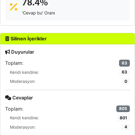
78.4%
'Cevap bu' Oranı
Silinen İçerikler
Duyurular
Toplam:
63
Kendi kendine:
63
Moderasyon:
0
Cevaplar
Toplam:
805
Kendi kendine:
801
Moderasyon:
4