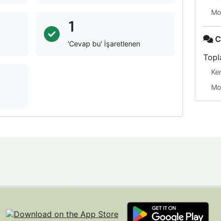
Mo
1
C
'Cevap bu' İşaretlenen
Topl
Ke
Mo