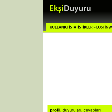
Ekşi
Duyuru
KULLANICI İSTATISTIKLERI - LOSTIN
profil
,
duyuruları
,
cevapları