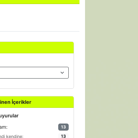
inen İçerikler
yurular
am:
13
ndi kendine:
13