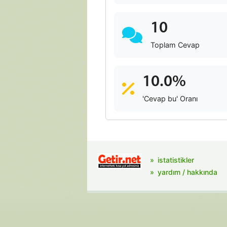
10
Toplam Cevap
10.0%
'Cevap bu' Oranı
istatistikler
yardım / hakkında