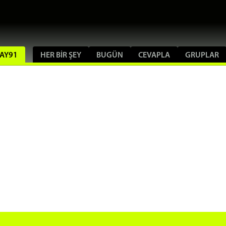
WAY91
HER BIR ŞEY
BUGÜN
CEVAPLA
GRUPLAR