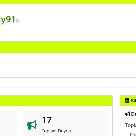
ay91
Sil
Du
17
Topl
Toplam Duyuru
Ke