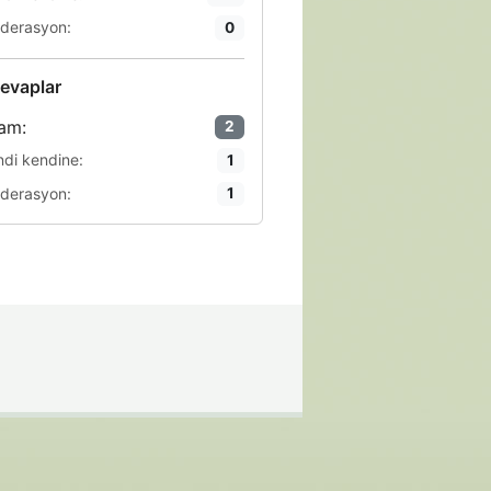
derasyon:
0
evaplar
am:
2
ndi kendine:
1
derasyon:
1