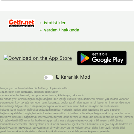
istatistikler
yardım / hakkında
Karanlık Mod
buraya yazılanların hakları Sir Anthony Hopkins'e aittir.
yazan eden compumaster, ilgilenen eden fader
modere edenler basond, compumaster, fraise, kibritsuyu, rakicandir
bu sitede yazılanların hiçbiri doğru değildir. site içeriği küçükler için sakıncalı olabilir. yazılardan yazarları
sorumludur. kaynak göstermeden alıntılanamaz. devlet tarafından atanmış bir kurumun internet üzerinde
kimin hangi bilgiye ulaşıp ulaşamayacağına karar vermesi insan haklarına aykırıdır. web siteleri
kullanıcıların istekleri doğrultusunda bağlandıkları yerlerdir. kullanıcılar isterlerse bir web sitesine
bağlanmayabilirler. bu güçleri ve imkanları mevcuttur. bir kullanıcı bir siteye bağlanmak istiyorsa bu onun
tercihi ve hakkıdır. bağlanmak istemiyorsa bu yine onun tercihi ve hakkıdır. halkın kendisine hizmet etmesi
için görevlendirdiği kurumlar hadlerini aşıp halka neye ulaşıp ulaşmayacağını bilmeyen cahil cühela
muamelesi edemezler. ebeveynlerin çocuklarını sakıncalı içeriklerden koruması için çok sayıda bedava ve
ücretli yazılım mevcuttur. bu yazılımlar bir web tarayıcısını kullanmaktan daha karmaşık teknik bilgi
gerektirmemektedir. devletin milletini küçük düşürmesi ve ebleh yerine koyması yasaktır.