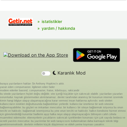
istatistikler
yardım / hakkında
Karanlık Mod
buraya yazılanların hakları Sir Anthony Hopkins'e aittir.
yazan eden compumaster, ilgilenen eden fader
modere edenler basond, compumaster, fraise, kibritsuyu, rakicandir
bu sitede yazılanların hiçbiri doğru değildir. site içeriği küçükler için sakıncalı olabilir. yazılardan yazarları
sorumludur. kaynak göstermeden alıntılanamaz. devlet tarafından atanmış bir kurumun internet üzerinde
kimin hangi bilgiye ulaşıp ulaşamayacağına karar vermesi insan haklarına aykırıdır. web siteleri
kullanıcıların istekleri doğrultusunda bağlandıkları yerlerdir. kullanıcılar isterlerse bir web sitesine
bağlanmayabilirler. bu güçleri ve imkanları mevcuttur. bir kullanıcı bir siteye bağlanmak istiyorsa bu onun
tercihi ve hakkıdır. bağlanmak istemiyorsa bu yine onun tercihi ve hakkıdır. halkın kendisine hizmet etmesi
için görevlendirdiği kurumlar hadlerini aşıp halka neye ulaşıp ulaşmayacağını bilmeyen cahil cühela
muamelesi edemezler. ebeveynlerin çocuklarını sakıncalı içeriklerden koruması için çok sayıda bedava ve
ücretli yazılım mevcuttur. bu yazılımlar bir web tarayıcısını kullanmaktan daha karmaşık teknik bilgi
gerektirmemektedir. devletin milletini küçük düşürmesi ve ebleh yerine koyması yasaktır.