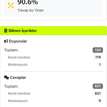
90.6%
'Cevap bu' Oranı
Silinen İçerikler
Duyurular
Toplam:
120
Kendi kendine:
119
Moderasyon:
1
Cevaplar
Toplam:
821
Kendi kendine:
821
Moderasyon:
0