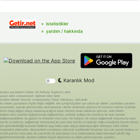
istatistikler
yardım / hakkında
Karanlık Mod
buraya yazılanların hakları Sir Anthony Hopkins'e aittir.
yazan eden compumaster, ilgilenen eden fader
modere edenler basond, compumaster, fraise, kibritsuyu, rakicandir
bu sitede yazılanların hiçbiri doğru değildir. site içeriği küçükler için sakıncalı olabilir. yazılardan yazarları
sorumludur. kaynak göstermeden alıntılanamaz. devlet tarafından atanmış bir kurumun internet üzerinde
kimin hangi bilgiye ulaşıp ulaşamayacağına karar vermesi insan haklarına aykırıdır. web siteleri
kullanıcıların istekleri doğrultusunda bağlandıkları yerlerdir. kullanıcılar isterlerse bir web sitesine
bağlanmayabilirler. bu güçleri ve imkanları mevcuttur. bir kullanıcı bir siteye bağlanmak istiyorsa bu onun
tercihi ve hakkıdır. bağlanmak istemiyorsa bu yine onun tercihi ve hakkıdır. halkın kendisine hizmet etmesi
için görevlendirdiği kurumlar hadlerini aşıp halka neye ulaşıp ulaşmayacağını bilmeyen cahil cühela
muamelesi edemezler. ebeveynlerin çocuklarını sakıncalı içeriklerden koruması için çok sayıda bedava ve
ücretli yazılım mevcuttur. bu yazılımlar bir web tarayıcısını kullanmaktan daha karmaşık teknik bilgi
gerektirmemektedir. devletin milletini küçük düşürmesi ve ebleh yerine koyması yasaktır.