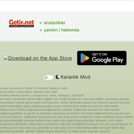
istatistikler
yardım / hakkında
Karanlık Mod
buraya yazılanların hakları Sir Anthony Hopkins'e aittir.
yazan eden compumaster, ilgilenen eden fader
modere edenler basond, compumaster, fraise, kibritsuyu, rakicandir
bu sitede yazılanların hiçbiri doğru değildir. site içeriği küçükler için sakıncalı olabilir. yazılardan yazarları
sorumludur. kaynak göstermeden alıntılanamaz. devlet tarafından atanmış bir kurumun internet üzerinde
kimin hangi bilgiye ulaşıp ulaşamayacağına karar vermesi insan haklarına aykırıdır. web siteleri
kullanıcıların istekleri doğrultusunda bağlandıkları yerlerdir. kullanıcılar isterlerse bir web sitesine
bağlanmayabilirler. bu güçleri ve imkanları mevcuttur. bir kullanıcı bir siteye bağlanmak istiyorsa bu onun
tercihi ve hakkıdır. bağlanmak istemiyorsa bu yine onun tercihi ve hakkıdır. halkın kendisine hizmet etmesi
için görevlendirdiği kurumlar hadlerini aşıp halka neye ulaşıp ulaşmayacağını bilmeyen cahil cühela
muamelesi edemezler. ebeveynlerin çocuklarını sakıncalı içeriklerden koruması için çok sayıda bedava ve
ücretli yazılım mevcuttur. bu yazılımlar bir web tarayıcısını kullanmaktan daha karmaşık teknik bilgi
gerektirmemektedir. devletin milletini küçük düşürmesi ve ebleh yerine koyması yasaktır.