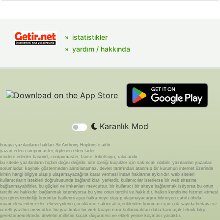
istatistikler
yardım / hakkında
Karanlık Mod
buraya yazılanların hakları Sir Anthony Hopkins'e aittir.
yazan eden compumaster, ilgilenen eden fader
modere edenler basond, compumaster, fraise, kibritsuyu, rakicandir
bu sitede yazılanların hiçbiri doğru değildir. site içeriği küçükler için sakıncalı olabilir. yazılardan yazarları
sorumludur. kaynak göstermeden alıntılanamaz. devlet tarafından atanmış bir kurumun internet üzerinde
kimin hangi bilgiye ulaşıp ulaşamayacağına karar vermesi insan haklarına aykırıdır. web siteleri
kullanıcıların istekleri doğrultusunda bağlandıkları yerlerdir. kullanıcılar isterlerse bir web sitesine
bağlanmayabilirler. bu güçleri ve imkanları mevcuttur. bir kullanıcı bir siteye bağlanmak istiyorsa bu onun
tercihi ve hakkıdır. bağlanmak istemiyorsa bu yine onun tercihi ve hakkıdır. halkın kendisine hizmet etmesi
için görevlendirdiği kurumlar hadlerini aşıp halka neye ulaşıp ulaşmayacağını bilmeyen cahil cühela
muamelesi edemezler. ebeveynlerin çocuklarını sakıncalı içeriklerden koruması için çok sayıda bedava ve
ücretli yazılım mevcuttur. bu yazılımlar bir web tarayıcısını kullanmaktan daha karmaşık teknik bilgi
gerektirmemektedir. devletin milletini küçük düşürmesi ve ebleh yerine koyması yasaktır.