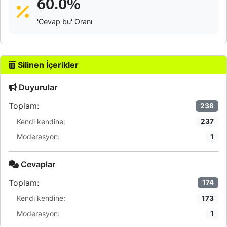
60.0%
'Cevap bu' Oranı
Silinen İçerikler
Duyurular
Toplam:
238
Kendi kendine:
237
Moderasyon:
1
Cevaplar
Toplam:
174
Kendi kendine:
173
Moderasyon:
1