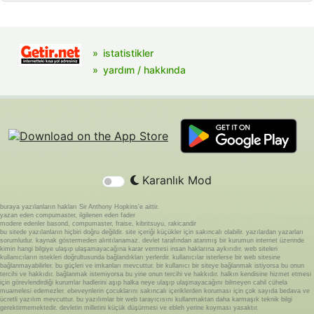
istatistikler
yardım / hakkında
Karanlık Mod
buraya yazılanların hakları Sir Anthony Hopkins'e aittir.
yazan eden compumaster, ilgilenen eden fader
modere edenler basond, compumaster, fraise, kibritsuyu, rakicandir
bu sitede yazılanların hiçbiri doğru değildir. site içeriği küçükler için sakıncalı olabilir. yazılardan yazarları
sorumludur. kaynak göstermeden alıntılanamaz. devlet tarafından atanmış bir kurumun internet üzerinde
kimin hangi bilgiye ulaşıp ulaşamayacağına karar vermesi insan haklarına aykırıdır. web siteleri
kullanıcıların istekleri doğrultusunda bağlandıkları yerlerdir. kullanıcılar isterlerse bir web sitesine
bağlanmayabilirler. bu güçleri ve imkanları mevcuttur. bir kullanıcı bir siteye bağlanmak istiyorsa bu onun
tercihi ve hakkıdır. bağlanmak istemiyorsa bu yine onun tercihi ve hakkıdır. halkın kendisine hizmet etmesi
için görevlendirdiği kurumlar hadlerini aşıp halka neye ulaşıp ulaşmayacağını bilmeyen cahil cühela
muamelesi edemezler. ebeveynlerin çocuklarını sakıncalı içeriklerden koruması için çok sayıda bedava ve
ücretli yazılım mevcuttur. bu yazılımlar bir web tarayıcısını kullanmaktan daha karmaşık teknik bilgi
gerektirmemektedir. devletin milletini küçük düşürmesi ve ebleh yerine koyması yasaktır.