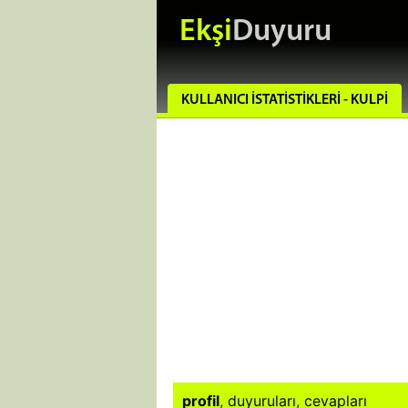
Ekşi
Duyuru
KULLANICI İSTATISTIKLERI - KULPI
profil
,
duyuruları
,
cevapları