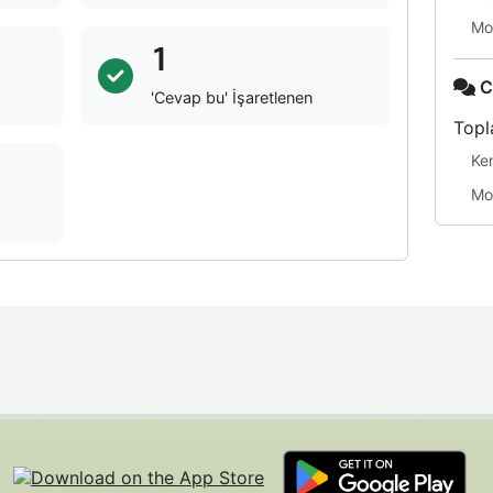
Mo
1
C
'Cevap bu' İşaretlenen
Topl
Ke
Mo