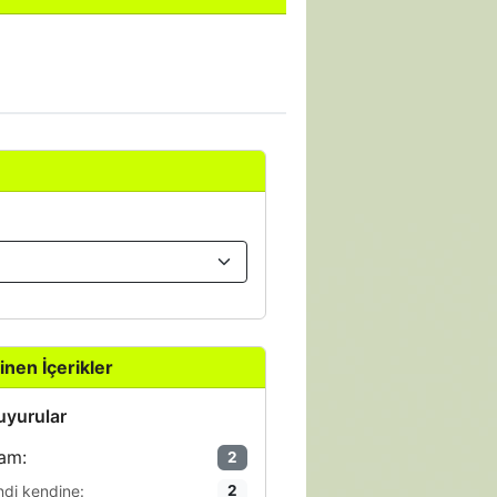
inen İçerikler
yurular
am:
2
ndi kendine:
2