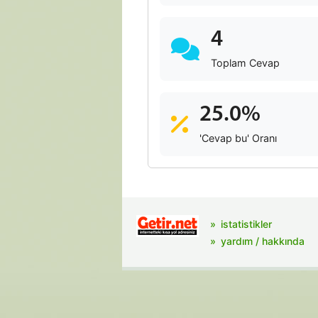
4
Toplam Cevap
25.0%
'Cevap bu' Oranı
istatistikler
yardım / hakkında