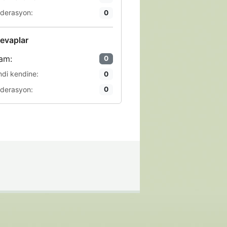
derasyon:
0
evaplar
am:
0
ndi kendine:
0
derasyon:
0