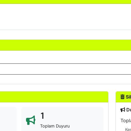
Sil
Du
1
Topl
Toplam Duyuru
Ke