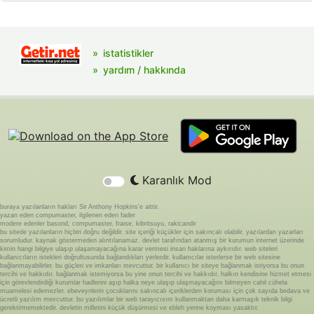
istatistikler
yardım / hakkında
Karanlık Mod
buraya yazılanların hakları Sir Anthony Hopkins'e aittir.
yazan eden compumaster, ilgilenen eden fader
modere edenler basond, compumaster, fraise, kibritsuyu, rakicandir
bu sitede yazılanların hiçbiri doğru değildir. site içeriği küçükler için sakıncalı olabilir. yazılardan yazarları
sorumludur. kaynak göstermeden alıntılanamaz. devlet tarafından atanmış bir kurumun internet üzerinde
kimin hangi bilgiye ulaşıp ulaşamayacağına karar vermesi insan haklarına aykırıdır. web siteleri
kullanıcıların istekleri doğrultusunda bağlandıkları yerlerdir. kullanıcılar isterlerse bir web sitesine
bağlanmayabilirler. bu güçleri ve imkanları mevcuttur. bir kullanıcı bir siteye bağlanmak istiyorsa bu onun
tercihi ve hakkıdır. bağlanmak istemiyorsa bu yine onun tercihi ve hakkıdır. halkın kendisine hizmet etmesi
için görevlendirdiği kurumlar hadlerini aşıp halka neye ulaşıp ulaşmayacağını bilmeyen cahil cühela
muamelesi edemezler. ebeveynlerin çocuklarını sakıncalı içeriklerden koruması için çok sayıda bedava ve
ücretli yazılım mevcuttur. bu yazılımlar bir web tarayıcısını kullanmaktan daha karmaşık teknik bilgi
gerektirmemektedir. devletin milletini küçük düşürmesi ve ebleh yerine koyması yasaktır.