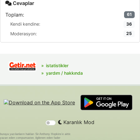
Cevaplar
Toplam:
61
Kendi kendine:
36
Moderasyon:
25
istatistikler
yardım / hakkında
Karanlık Mod
buraya yazılanların hakları Sir Anthony Hopkins'e aittir.
yazan eden compumaster, ilgilenen eden fader