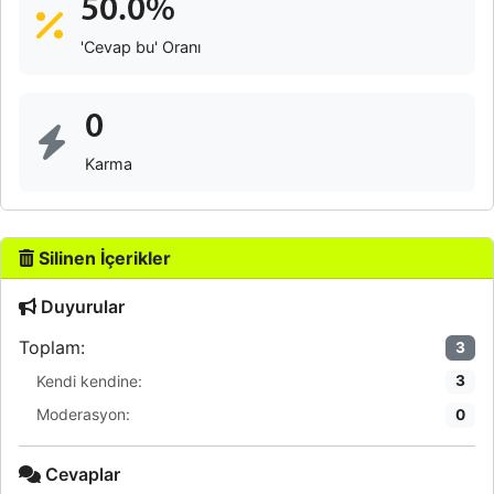
50.0%
'Cevap bu' Oranı
0
Karma
Silinen İçerikler
Duyurular
Toplam:
3
Kendi kendine:
3
Moderasyon:
0
Cevaplar