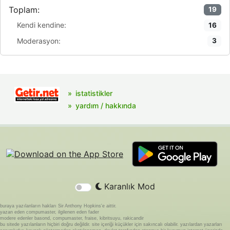
Toplam:
19
Kendi kendine:
16
Moderasyon:
3
istatistikler
yardım / hakkında
Karanlık Mod
buraya yazılanların hakları Sir Anthony Hopkins'e aittir.
yazan eden compumaster, ilgilenen eden fader
modere edenler basond, compumaster, fraise, kibritsuyu, rakicandir
bu sitede yazılanların hiçbiri doğru değildir. site içeriği küçükler için sakıncalı olabilir. yazılardan yazarları