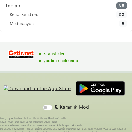
Toplam:
58
Kendi kendine:
52
Moderasyon:
6
istatistikler
yardım / hakkında
Karanlık Mod
buraya yazılanların hakları Sir Anthony Hopkins'e aittir.
yazan eden compumaster, ilgilenen eden fader
modere edenler basond, compumaster, fraise, kibritsuyu, rakicandir
bu sitede yazılanların hiçbiri doğru değildir. site içeriği küçükler için sakıncalı olabilir. yazılardan yazarları