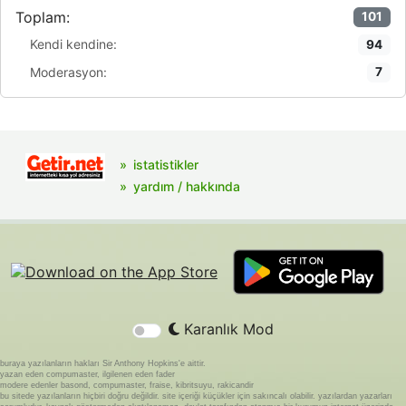
Toplam:
101
Kendi kendine:
94
Moderasyon:
7
istatistikler
yardım / hakkında
Karanlık Mod
buraya yazılanların hakları Sir Anthony Hopkins'e aittir.
yazan eden compumaster, ilgilenen eden fader
modere edenler basond, compumaster, fraise, kibritsuyu, rakicandir
bu sitede yazılanların hiçbiri doğru değildir. site içeriği küçükler için sakıncalı olabilir. yazılardan yazarları