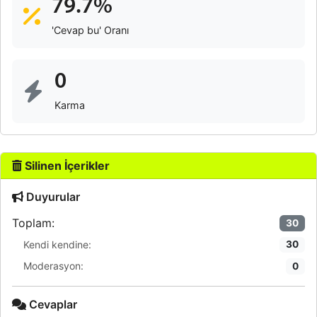
79.7%
'Cevap bu' Oranı
0
Karma
Silinen İçerikler
Duyurular
Toplam:
30
Kendi kendine:
30
Moderasyon:
0
Cevaplar