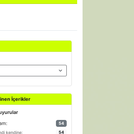
inen İçerikler
yurular
am:
54
ndi kendine:
54