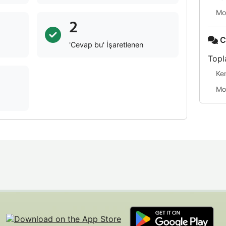
Mo
2
C
'Cevap bu' İşaretlenen
Topl
Ke
Mo