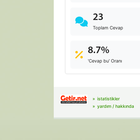
23
Toplam Cevap
8.7%
'Cevap bu' Oranı
istatistikler
yardım / hakkında