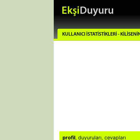
Ekşi
Duyuru
KULLANICI İSTATISTIKLERI - KILISEN
profil
,
duyuruları
,
cevapları