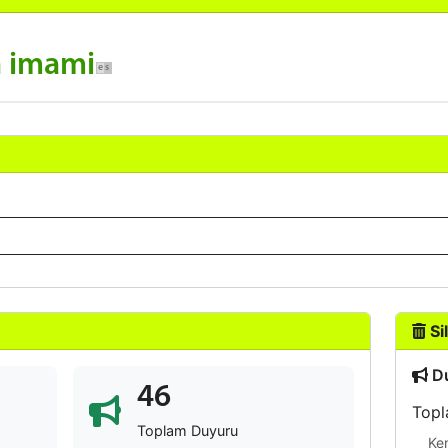
n imami
Sil
Du
46
Topl
Toplam Duyuru
Ke