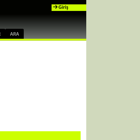
Giriş
R
ARA