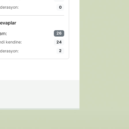
derasyon:
0
evaplar
am:
26
ndi kendine:
24
derasyon:
2