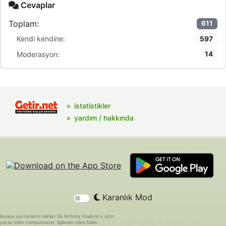
Cevaplar
Toplam:
611
Kendi kendine:
597
Moderasyon:
14
istatistikler
yardım / hakkında
Karanlık Mod
buraya yazılanların hakları Sir Anthony Hopkins'e aittir.
yazan eden compumaster, ilgilenen eden fader