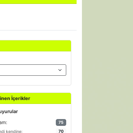
inen İçerikler
yurular
am:
75
ndi kendine:
70