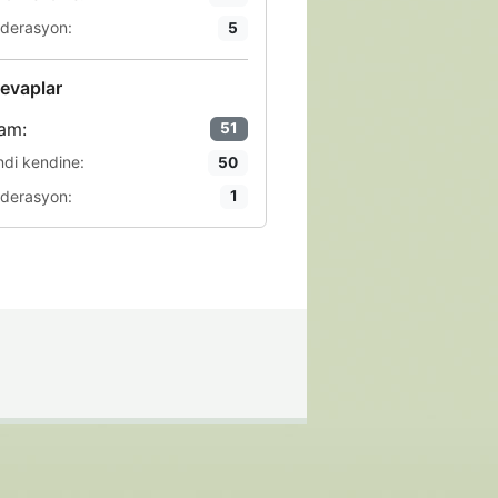
derasyon:
5
evaplar
am:
51
ndi kendine:
50
derasyon:
1