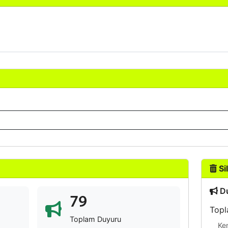
Sil
Du
79
Topl
Toplam Duyuru
Ke