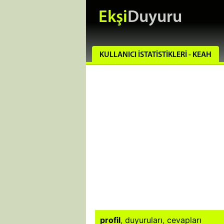
Ekşi
Duyuru
KULLANICI İSTATISTIKLERI - KEAH
profil
,
duyuruları
,
cevapları