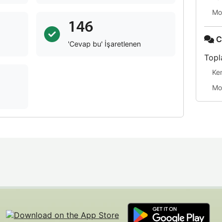
Mo
146
C
'Cevap bu' İşaretlenen
Topl
Ke
Mo