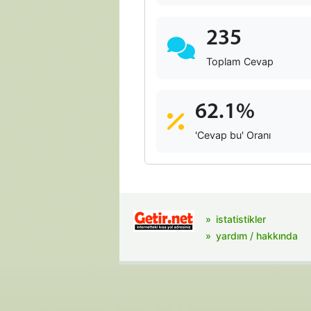
235
Toplam Cevap
62.1%
'Cevap bu' Oranı
istatistikler
yardım / hakkında