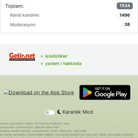
Toplam:
1534
Kendi kendine:
1496
Moderasyon:
38
istatistikler
yardım / hakkında
Karanlık Mod
buraya yazılanların hakları Sir Anthony Hopkins'e aittir.
yazan eden compumaster, ilgilenen eden fader
modere edenler basond, compumaster, fraise, kibritsuyu, rakicandir
bu sitede yazılanların hiçbiri doğru değildir. site içeriği küçükler için sakıncalı olabilir. yazılardan yazarları