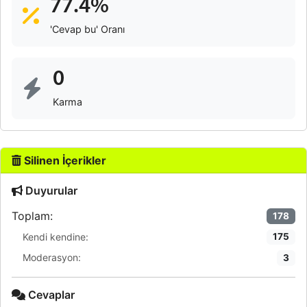
77.4%
'Cevap bu' Oranı
0
Karma
Silinen İçerikler
Duyurular
Toplam:
178
Kendi kendine:
175
Moderasyon:
3
Cevaplar