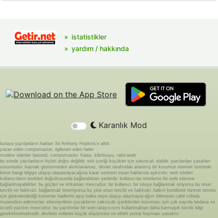
istatistikler
yardım / hakkında
Karanlık Mod
buraya yazılanların hakları Sir Anthony Hopkins'e aittir.
yazan eden compumaster, ilgilenen eden fader
modere edenler basond, compumaster, fraise, kibritsuyu, rakicandir
bu sitede yazılanların hiçbiri doğru değildir. site içeriği küçükler için sakıncalı olabilir. yazılardan yazarları
sorumludur. kaynak göstermeden alıntılanamaz. devlet tarafından atanmış bir kurumun internet üzerinde
kimin hangi bilgiye ulaşıp ulaşamayacağına karar vermesi insan haklarına aykırıdır. web siteleri
kullanıcıların istekleri doğrultusunda bağlandıkları yerlerdir. kullanıcılar isterlerse bir web sitesine
bağlanmayabilirler. bu güçleri ve imkanları mevcuttur. bir kullanıcı bir siteye bağlanmak istiyorsa bu onun
tercihi ve hakkıdır. bağlanmak istemiyorsa bu yine onun tercihi ve hakkıdır. halkın kendisine hizmet etmesi
için görevlendirdiği kurumlar hadlerini aşıp halka neye ulaşıp ulaşmayacağını bilmeyen cahil cühela
muamelesi edemezler. ebeveynlerin çocuklarını sakıncalı içeriklerden koruması için çok sayıda bedava ve
ücretli yazılım mevcuttur. bu yazılımlar bir web tarayıcısını kullanmaktan daha karmaşık teknik bilgi
gerektirmemektedir. devletin milletini küçük düşürmesi ve ebleh yerine koyması yasaktır.