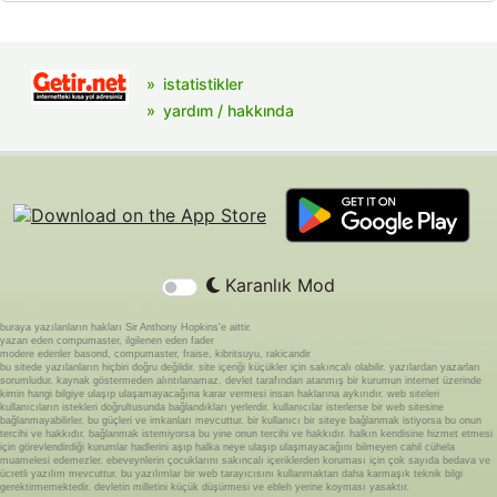
istatistikler
yardım / hakkında
Karanlık Mod
buraya yazılanların hakları Sir Anthony Hopkins'e aittir.
yazan eden compumaster, ilgilenen eden fader
modere edenler basond, compumaster, fraise, kibritsuyu, rakicandir
bu sitede yazılanların hiçbiri doğru değildir. site içeriği küçükler için sakıncalı olabilir. yazılardan yazarları
sorumludur. kaynak göstermeden alıntılanamaz. devlet tarafından atanmış bir kurumun internet üzerinde
kimin hangi bilgiye ulaşıp ulaşamayacağına karar vermesi insan haklarına aykırıdır. web siteleri
kullanıcıların istekleri doğrultusunda bağlandıkları yerlerdir. kullanıcılar isterlerse bir web sitesine
bağlanmayabilirler. bu güçleri ve imkanları mevcuttur. bir kullanıcı bir siteye bağlanmak istiyorsa bu onun
tercihi ve hakkıdır. bağlanmak istemiyorsa bu yine onun tercihi ve hakkıdır. halkın kendisine hizmet etmesi
için görevlendirdiği kurumlar hadlerini aşıp halka neye ulaşıp ulaşmayacağını bilmeyen cahil cühela
muamelesi edemezler. ebeveynlerin çocuklarını sakıncalı içeriklerden koruması için çok sayıda bedava ve
ücretli yazılım mevcuttur. bu yazılımlar bir web tarayıcısını kullanmaktan daha karmaşık teknik bilgi
gerektirmemektedir. devletin milletini küçük düşürmesi ve ebleh yerine koyması yasaktır.