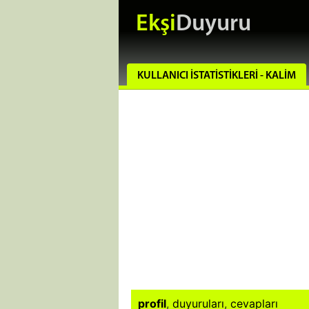
Ekşi
Duyuru
KULLANICI İSTATISTIKLERI - KALIM
profil
,
duyuruları
,
cevapları