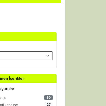
inen İçerikler
yurular
am:
30
ndi kendine:
27