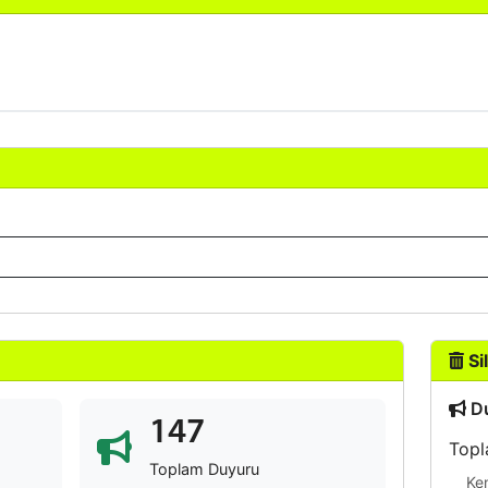
Sil
Du
147
Topl
Toplam Duyuru
Ke