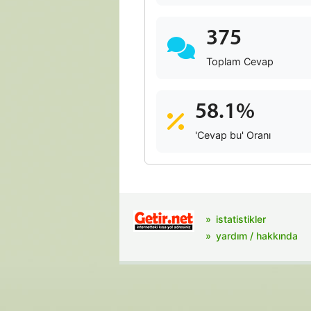
375
Toplam Cevap
58.1%
'Cevap bu' Oranı
istatistikler
yardım / hakkında