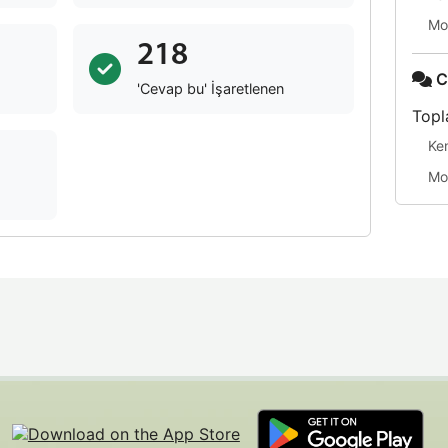
Mo
218
C
'Cevap bu' İşaretlenen
Topl
Ke
Mo