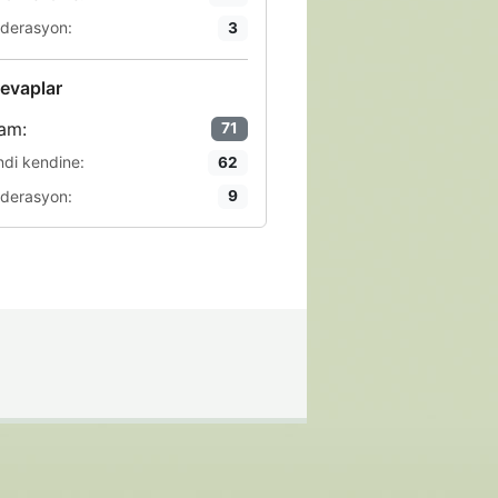
derasyon:
3
evaplar
am:
71
ndi kendine:
62
derasyon:
9