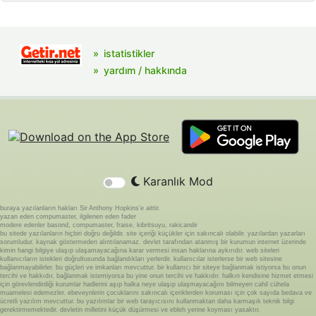
istatistikler
yardım / hakkında
Karanlık Mod
buraya yazılanların hakları Sir Anthony Hopkins'e aittir.
yazan eden compumaster, ilgilenen eden fader
modere edenler basond, compumaster, fraise, kibritsuyu, rakicandir
bu sitede yazılanların hiçbiri doğru değildir. site içeriği küçükler için sakıncalı olabilir. yazılardan yazarları
sorumludur. kaynak göstermeden alıntılanamaz. devlet tarafından atanmış bir kurumun internet üzerinde
kimin hangi bilgiye ulaşıp ulaşamayacağına karar vermesi insan haklarına aykırıdır. web siteleri
kullanıcıların istekleri doğrultusunda bağlandıkları yerlerdir. kullanıcılar isterlerse bir web sitesine
bağlanmayabilirler. bu güçleri ve imkanları mevcuttur. bir kullanıcı bir siteye bağlanmak istiyorsa bu onun
tercihi ve hakkıdır. bağlanmak istemiyorsa bu yine onun tercihi ve hakkıdır. halkın kendisine hizmet etmesi
için görevlendirdiği kurumlar hadlerini aşıp halka neye ulaşıp ulaşmayacağını bilmeyen cahil cühela
muamelesi edemezler. ebeveynlerin çocuklarını sakıncalı içeriklerden koruması için çok sayıda bedava ve
ücretli yazılım mevcuttur. bu yazılımlar bir web tarayıcısını kullanmaktan daha karmaşık teknik bilgi
gerektirmemektedir. devletin milletini küçük düşürmesi ve ebleh yerine koyması yasaktır.