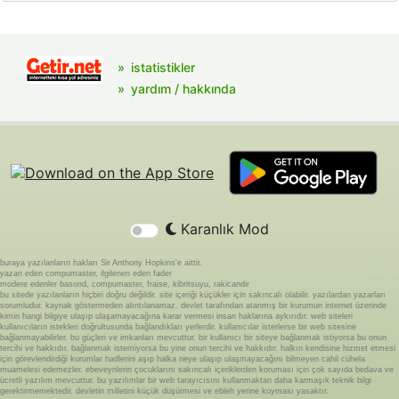
istatistikler
yardım / hakkında
Karanlık Mod
buraya yazılanların hakları Sir Anthony Hopkins'e aittir.
yazan eden compumaster, ilgilenen eden fader
modere edenler basond, compumaster, fraise, kibritsuyu, rakicandir
bu sitede yazılanların hiçbiri doğru değildir. site içeriği küçükler için sakıncalı olabilir. yazılardan yazarları
sorumludur. kaynak göstermeden alıntılanamaz. devlet tarafından atanmış bir kurumun internet üzerinde
kimin hangi bilgiye ulaşıp ulaşamayacağına karar vermesi insan haklarına aykırıdır. web siteleri
kullanıcıların istekleri doğrultusunda bağlandıkları yerlerdir. kullanıcılar isterlerse bir web sitesine
bağlanmayabilirler. bu güçleri ve imkanları mevcuttur. bir kullanıcı bir siteye bağlanmak istiyorsa bu onun
tercihi ve hakkıdır. bağlanmak istemiyorsa bu yine onun tercihi ve hakkıdır. halkın kendisine hizmet etmesi
için görevlendirdiği kurumlar hadlerini aşıp halka neye ulaşıp ulaşmayacağını bilmeyen cahil cühela
muamelesi edemezler. ebeveynlerin çocuklarını sakıncalı içeriklerden koruması için çok sayıda bedava ve
ücretli yazılım mevcuttur. bu yazılımlar bir web tarayıcısını kullanmaktan daha karmaşık teknik bilgi
gerektirmemektedir. devletin milletini küçük düşürmesi ve ebleh yerine koyması yasaktır.