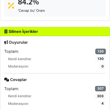
84.2%
'Cevap bu' Oranı
Silinen İçerikler
Duyurular
Toplam:
130
Kendi kendine:
130
Moderasyon:
0
Cevaplar
Toplam:
307
Kendi kendine:
303
Moderasyon:
4