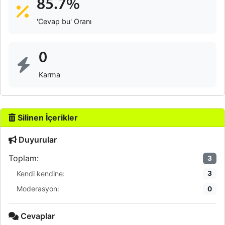
85.7%
'Cevap bu' Oranı
0
Karma
Silinen İçerikler
Duyurular
Toplam:
3
Kendi kendine:
3
Moderasyon:
0
Cevaplar