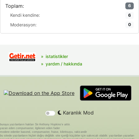
Toplam:
6
Kendi kendine:
6
Moderasyon:
0
istatistikler
yardım / hakkında
Karanlık Mod
buraya yazılanların hakları Sir Anthony Hopkins'e aittir.
yazan eden compumaster, ilgilenen eden fader
modere edenler basond, compumaster, fraise, kibritsuyu, rakicandir
bu sitede yazılanların hiçbiri doğru değildir. site içeriği küçükler için sakıncalı olabilir. yazılardan yazarları