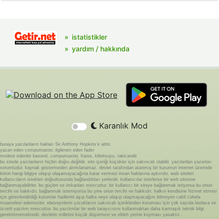
istatistikler
yardım / hakkında
Karanlık Mod
buraya yazılanların hakları Sir Anthony Hopkins'e aittir.
yazan eden compumaster, ilgilenen eden fader
modere edenler basond, compumaster, fraise, kibritsuyu, rakicandir
bu sitede yazılanların hiçbiri doğru değildir. site içeriği küçükler için sakıncalı olabilir. yazılardan yazarları
sorumludur. kaynak göstermeden alıntılanamaz. devlet tarafından atanmış bir kurumun internet üzerinde
kimin hangi bilgiye ulaşıp ulaşamayacağına karar vermesi insan haklarına aykırıdır. web siteleri
kullanıcıların istekleri doğrultusunda bağlandıkları yerlerdir. kullanıcılar isterlerse bir web sitesine
bağlanmayabilirler. bu güçleri ve imkanları mevcuttur. bir kullanıcı bir siteye bağlanmak istiyorsa bu onun
tercihi ve hakkıdır. bağlanmak istemiyorsa bu yine onun tercihi ve hakkıdır. halkın kendisine hizmet etmesi
için görevlendirdiği kurumlar hadlerini aşıp halka neye ulaşıp ulaşmayacağını bilmeyen cahil cühela
muamelesi edemezler. ebeveynlerin çocuklarını sakıncalı içeriklerden koruması için çok sayıda bedava ve
ücretli yazılım mevcuttur. bu yazılımlar bir web tarayıcısını kullanmaktan daha karmaşık teknik bilgi
gerektirmemektedir. devletin milletini küçük düşürmesi ve ebleh yerine koyması yasaktır.