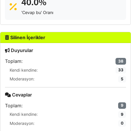
40.0%
'Cevap bu' Oranı
Silinen İçerikler
Duyurular
Toplam:
38
Kendi kendine:
33
Moderasyon:
5
Cevaplar
Toplam:
9
Kendi kendine:
9
Moderasyon:
0