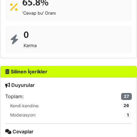
65.8%
'Cevap bu' Oranı
0
Karma
Silinen İçerikler
Duyurular
Toplam:
27
Kendi kendine:
26
Moderasyon:
1
Cevaplar