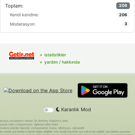
Toplam:
209
Kendi kendine:
206
Moderasyon:
3
istatistikler
yardım / hakkında
Karanlık Mod
buraya yazılanların hakları Sir Anthony Hopkins'e aittir.
yazan eden compumaster, ilgilenen eden fader
modere edenler basond, compumaster, fraise, kibritsuyu, rakicandir
bu sitede yazılanların hiçbiri doğru değildir. site içeriği küçükler için sakıncalı olabilir. yazılardan yazarları