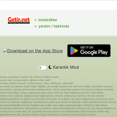
istatistikler
yardım / hakkında
Karanlık Mod
buraya yazılanların hakları Sir Anthony Hopkins'e aittir.
yazan eden compumaster, ilgilenen eden fader
modere edenler basond, compumaster, fraise, kibritsuyu, rakicandir
bu sitede yazılanların hiçbiri doğru değildir. site içeriği küçükler için sakıncalı olabilir. yazılardan yazarları
sorumludur. kaynak göstermeden alıntılanamaz. devlet tarafından atanmış bir kurumun internet üzerinde
kimin hangi bilgiye ulaşıp ulaşamayacağına karar vermesi insan haklarına aykırıdır. web siteleri
kullanıcıların istekleri doğrultusunda bağlandıkları yerlerdir. kullanıcılar isterlerse bir web sitesine
bağlanmayabilirler. bu güçleri ve imkanları mevcuttur. bir kullanıcı bir siteye bağlanmak istiyorsa bu onun
tercihi ve hakkıdır. bağlanmak istemiyorsa bu yine onun tercihi ve hakkıdır. halkın kendisine hizmet etmesi
için görevlendirdiği kurumlar hadlerini aşıp halka neye ulaşıp ulaşmayacağını bilmeyen cahil cühela
muamelesi edemezler. ebeveynlerin çocuklarını sakıncalı içeriklerden koruması için çok sayıda bedava ve
ücretli yazılım mevcuttur. bu yazılımlar bir web tarayıcısını kullanmaktan daha karmaşık teknik bilgi
gerektirmemektedir. devletin milletini küçük düşürmesi ve ebleh yerine koyması yasaktır.