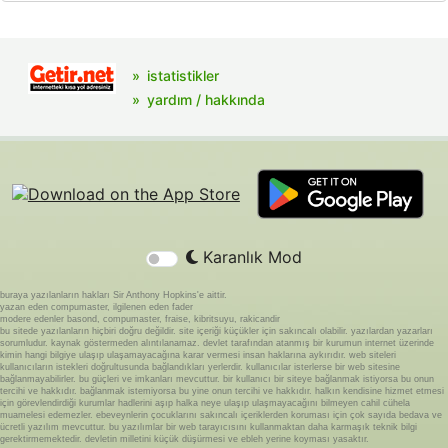
istatistikler
yardım / hakkında
Karanlık Mod
buraya yazılanların hakları Sir Anthony Hopkins'e aittir.
yazan eden compumaster, ilgilenen eden fader
modere edenler basond, compumaster, fraise, kibritsuyu, rakicandir
bu sitede yazılanların hiçbiri doğru değildir. site içeriği küçükler için sakıncalı olabilir. yazılardan yazarları
sorumludur. kaynak göstermeden alıntılanamaz. devlet tarafından atanmış bir kurumun internet üzerinde
kimin hangi bilgiye ulaşıp ulaşamayacağına karar vermesi insan haklarına aykırıdır. web siteleri
kullanıcıların istekleri doğrultusunda bağlandıkları yerlerdir. kullanıcılar isterlerse bir web sitesine
bağlanmayabilirler. bu güçleri ve imkanları mevcuttur. bir kullanıcı bir siteye bağlanmak istiyorsa bu onun
tercihi ve hakkıdır. bağlanmak istemiyorsa bu yine onun tercihi ve hakkıdır. halkın kendisine hizmet etmesi
için görevlendirdiği kurumlar hadlerini aşıp halka neye ulaşıp ulaşmayacağını bilmeyen cahil cühela
muamelesi edemezler. ebeveynlerin çocuklarını sakıncalı içeriklerden koruması için çok sayıda bedava ve
ücretli yazılım mevcuttur. bu yazılımlar bir web tarayıcısını kullanmaktan daha karmaşık teknik bilgi
gerektirmemektedir. devletin milletini küçük düşürmesi ve ebleh yerine koyması yasaktır.