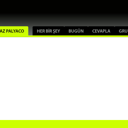
BAZ PALYACO
HER BIR ŞEY
BUGÜN
CEVAPLA
GRU