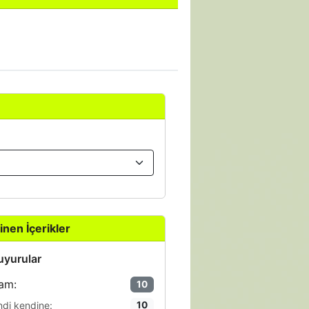
inen İçerikler
yurular
am:
10
ndi kendine:
10