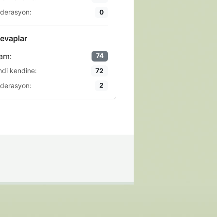
derasyon:
0
evaplar
am:
74
ndi kendine:
72
derasyon:
2