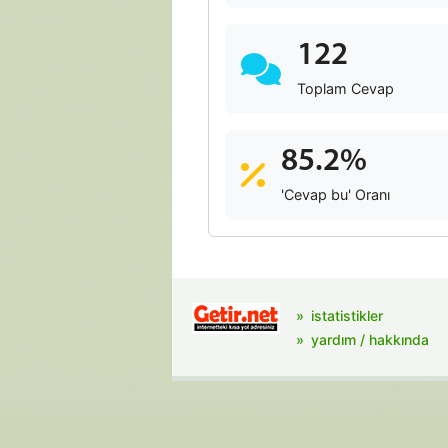
122
Toplam Cevap
85.2%
'Cevap bu' Oranı
istatistikler
yardım / hakkında