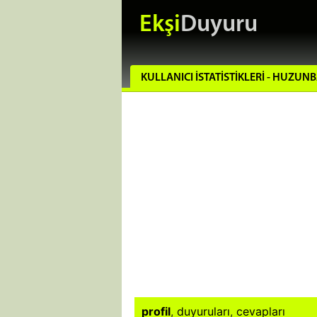
Ekşi
Duyuru
KULLANICI İSTATISTIKLERI - HUZUN
profil
,
duyuruları
,
cevapları