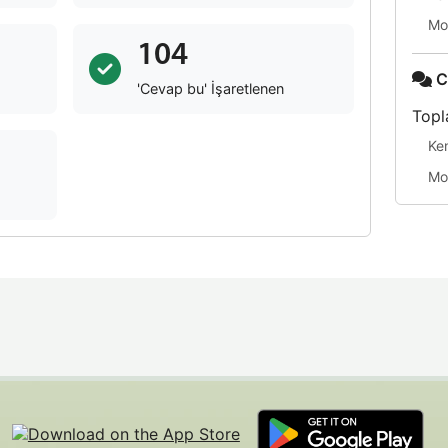
Mo
104
C
'Cevap bu' İşaretlenen
Topl
Ke
Mo