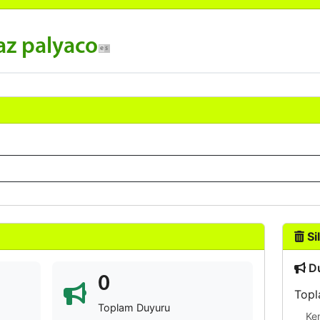
az palyaco
Sil
Du
0
Topl
Toplam Duyuru
Ke