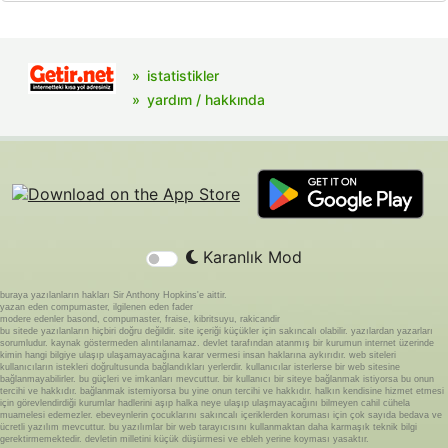
istatistikler
yardım / hakkında
Karanlık Mod
buraya yazılanların hakları Sir Anthony Hopkins'e aittir.
yazan eden compumaster, ilgilenen eden fader
modere edenler basond, compumaster, fraise, kibritsuyu, rakicandir
bu sitede yazılanların hiçbiri doğru değildir. site içeriği küçükler için sakıncalı olabilir. yazılardan yazarları
sorumludur. kaynak göstermeden alıntılanamaz. devlet tarafından atanmış bir kurumun internet üzerinde
kimin hangi bilgiye ulaşıp ulaşamayacağına karar vermesi insan haklarına aykırıdır. web siteleri
kullanıcıların istekleri doğrultusunda bağlandıkları yerlerdir. kullanıcılar isterlerse bir web sitesine
bağlanmayabilirler. bu güçleri ve imkanları mevcuttur. bir kullanıcı bir siteye bağlanmak istiyorsa bu onun
tercihi ve hakkıdır. bağlanmak istemiyorsa bu yine onun tercihi ve hakkıdır. halkın kendisine hizmet etmesi
için görevlendirdiği kurumlar hadlerini aşıp halka neye ulaşıp ulaşmayacağını bilmeyen cahil cühela
muamelesi edemezler. ebeveynlerin çocuklarını sakıncalı içeriklerden koruması için çok sayıda bedava ve
ücretli yazılım mevcuttur. bu yazılımlar bir web tarayıcısını kullanmaktan daha karmaşık teknik bilgi
gerektirmemektedir. devletin milletini küçük düşürmesi ve ebleh yerine koyması yasaktır.