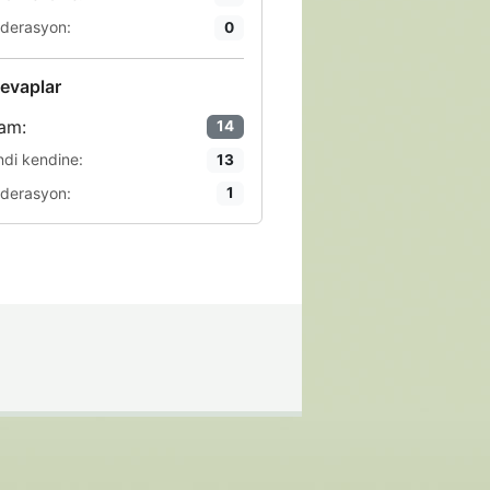
derasyon:
0
evaplar
am:
14
ndi kendine:
13
derasyon:
1