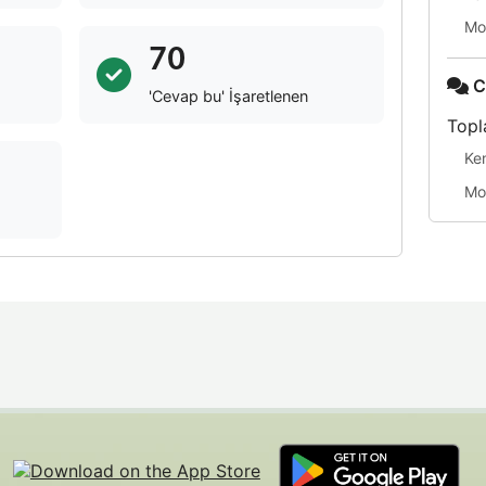
Mo
70
C
'Cevap bu' İşaretlenen
Topl
Ke
Mo