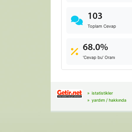
103
Toplam Cevap
68.0%
'Cevap bu' Oranı
istatistikler
yardım / hakkında