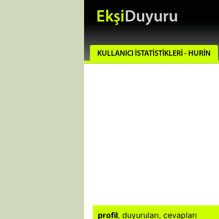
Ekşi
Duyuru
KULLANICI İSTATISTIKLERI - HURIN
profil
,
duyuruları
,
cevapları