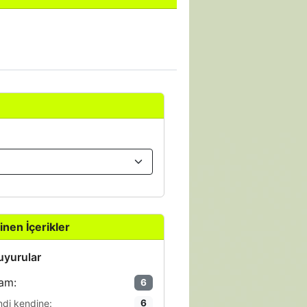
inen İçerikler
yurular
am:
6
ndi kendine:
6