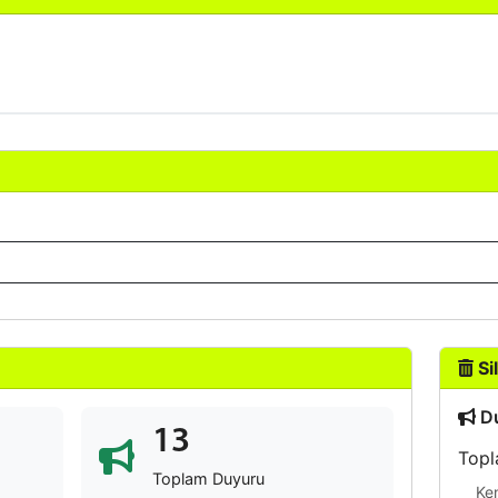
Sil
Du
13
Topl
Toplam Duyuru
Ke