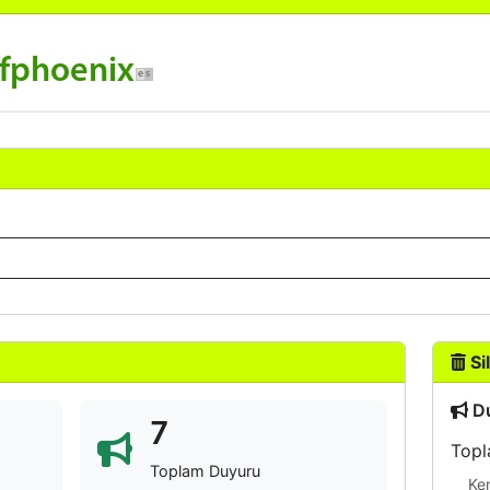
ofphoenix
Sil
Du
7
Topl
Toplam Duyuru
Ke