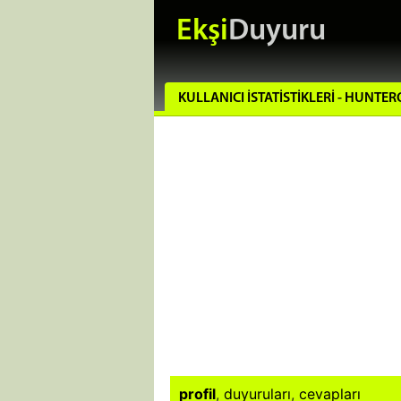
Ekşi
Duyuru
KULLANICI İSTATISTIKLERI - HUNT
profil
,
duyuruları
,
cevapları