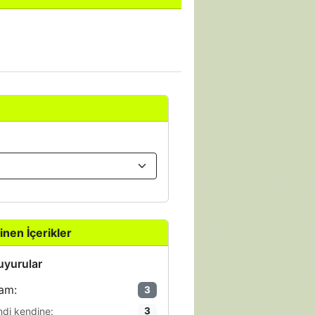
inen İçerikler
yurular
am:
3
ndi kendine:
3