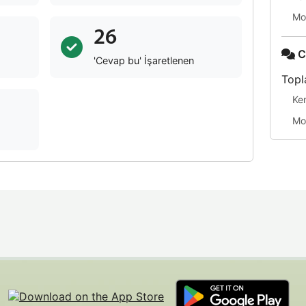
Mo
26
C
'Cevap bu' İşaretlenen
Topl
Ke
Mo