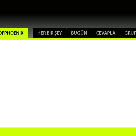
EROFPHOENIX
HER BIR ŞEY
BUGÜN
CEVAPLA
GRU