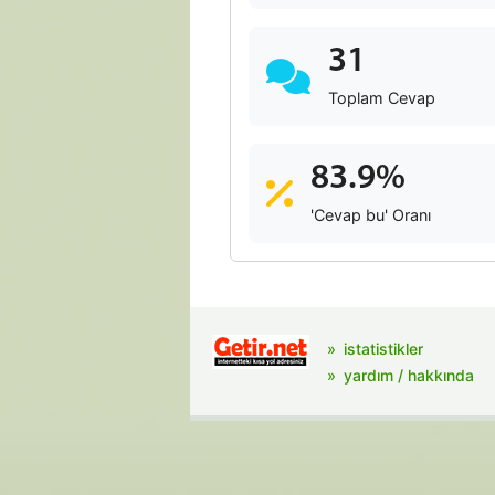
31
Toplam Cevap
83.9%
'Cevap bu' Oranı
istatistikler
yardım / hakkında