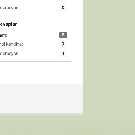
derasyon:
0
evaplar
am:
8
ndi kendine:
7
derasyon:
1